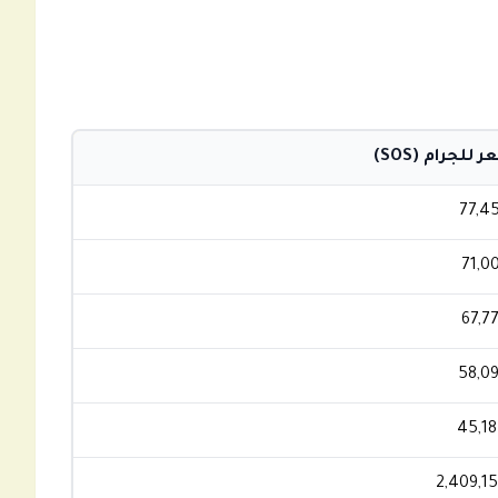
 للجرام (SOS)
77,45
71,0
67,7
58,09
45,18
2,409,15