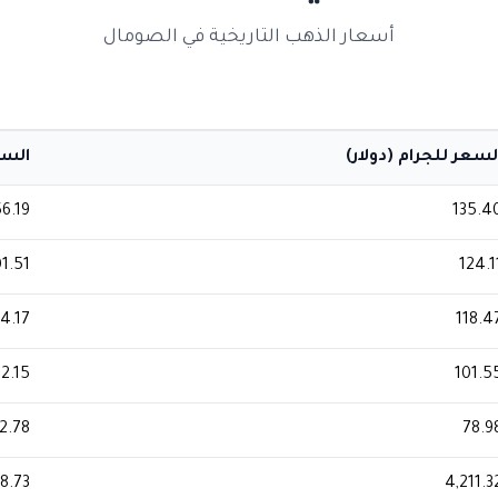
أسعار الذهب التاريخية في الصومال
لسعر للجرام (دولار)
السعر
6.19
135.4
01.51
124.1
74.17
118.4
2.15
101.5
2.78
78.9
8.73
4,211.3