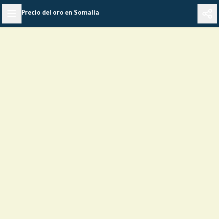
Skip
Precio del oro en Somalia
to
content