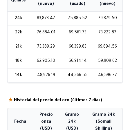
Quilate
(nuevo)
(usado)
(nuevo)
24k
83,873.47
75,885.52
79,879.50
22k
76,884.01
69,561.73
73,222.87
21k
73,389.29
66,399.83
69,894.56
18k
62,905.10
56,914.14
59,909.62
14k
48,926.19
44,266.55
46,596.37
★
Historial del precio del oro (últimos 7 días)
Precio
Gramo
Gramo 24k
Fecha
onza
24k
(Somali
(USD)
(USD)
Shilling)