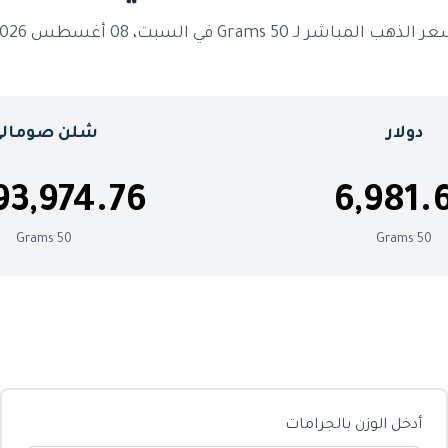
الذهب المباشر لـ 50 Grams في السبت، 08 أغسطس 2026
دولار
شلن صومالي
93,974.76
6,981.
50 Grams
50 Grams
أدخل الوزن بالجرامات