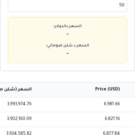
السعر بالدولار:
-
السعر بـ شلن صومالي:
-
Price (USD)
السعر (شلن صو
3,993,974.76
6,981.66
3,902,160.09
6,821.16
3,934,585.82
6,877.84